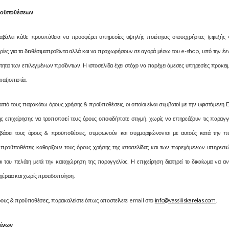
ροϋποθέσεων
ταβάλει κάθε προσπάθεια να προσφέρει υπηρεσίες υψηλής ποιότητας στουςχρήστες (εφεξής «π
ίες για τα διαθέσιμαπροϊόντα αλλά και να προχωρήσουν σε αγορά μέσω του e-shop, υπό την ένν
ότητα των επιλεγμένων προϊόντων. Η ιστοσελίδα έχει στόχο να παρέχει άμεσες υπηρεσίες προκειμ
 αξιοπιστία.
ι από τους παρακάτω όρους χρήσης & προϋποθέσεις, οι οποίοι είναι συμβατοί με την υφιστάμενη 
ης επιχείρησης να τροποποιεί τους όρους οποιαδήποτε στιγμή, χωρίς να επηρεάζουν τις παραγγ
αβάσει τους όρους & προϋποθέσεις, συμφωνούν και συμμορφώνονται με αυτούς κατά την πε
 προϋποθέσεις καθορίζουν τους όρους χρήσης της ιστοσελίδας και των παρεχόμενων υπηρεσι
ι του πελάτη μετά την καταχώρηση της παραγγελίας. Η επιχείρηση διατηρεί το δικαίωμα να αν
υχέρεια και χωρίς προειδοποίηση.
 όρους & προϋποθέσεις, παρακαλείστε όπως αποστείλετε email στο
info@vassiliskarelas.com
.
ένων