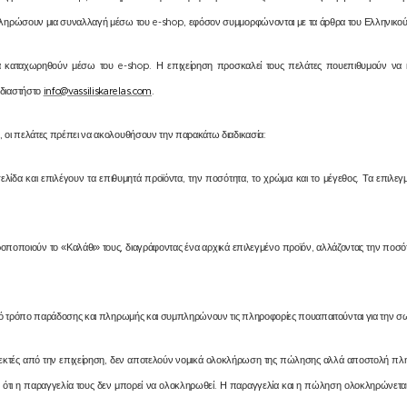
οκληρώσουν μια συναλλαγή μέσω του e-shop, εφόσον συμμορφώνονται με τα άρθρα του Ελληνικού
α καταχωρηθούν μέσω του e-shop. Η επιχείρηση προσκαλεί τους πελάτες πουεπιθυμούν να 
εδιαστήστο
info@vassiliskarelas.com
.
, οι πελάτες πρέπει να ακολουθήσουν την παρακάτω διαδικασία:
σελίδα και επιλέγουν τα επιθυμητά προϊόντα, την ποσότητα, το χρώμα και το μέγεθος. Τα επιλεγ
τροποποιούν το «Καλάθι» τους, διαγράφοντας ένα αρχικά επιλεγμένο προϊόν, αλλάζοντας την ποσότ
μητό τρόπο παράδοσης και πληρωμής και συμπληρώνουν τις πληροφορίες πουαπαιτούνται για την
δεκτές από την επιχείρηση, δεν αποτελούν νομικά ολοκλήρωση της πώλησης αλλά αποστολή πληρο
ς ότι η παραγγελία τους δεν μπορεί να ολοκληρωθεί. Η παραγγελία και η πώληση ολοκληρώνετα