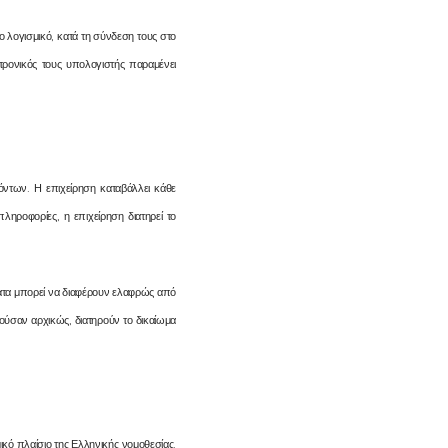
 λογισμικό, κατά τη σύνδεση τους στο
εκτρονικός τους υπολογιστής παραμένει
ϊόντων. Η επιχείρηση καταβάλλει κάθε
ηροφορίες, η επιχείρηση διατηρεί το
ατα μπορεί να διαφέρουν ελαφρώς από
μούσαν αρχικώς, διατηρούν το δικαίωμα
ό πλαίσιο της Ελληνικής νομοθεσίας.