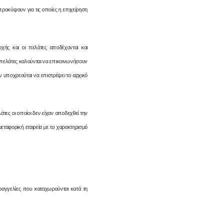
ροκύψουν για τις οποίες η επιχείρηση
ής και οι πελάτες αποδέχονται και
 πελάτες καλούνται να επικοινωνήσουν
ν υποχρεούται να επιστρέψει το αρχικό
τες οι οποίοι δεν είχαν αποδεχθεί την
ταφορική εταιρεία με το χαρακτηρισμό
ραγγελίες που καταχωρούνται κατά τη