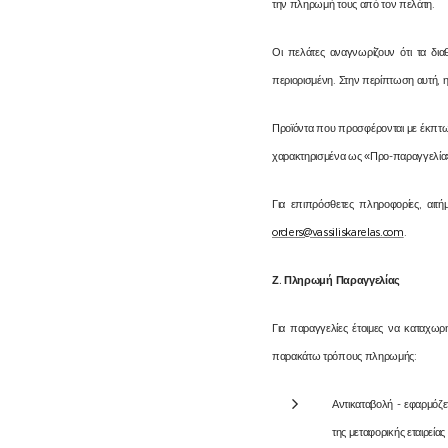
την πληρωμή τους από τον πελάτη.
Οι πελάτες αναγνωρίζουν ότι τα δια
περιορισμένη. Στην περίπτωση αυτή, η
Προϊόντα που προσφέρονται με έκπτωσ
χαρακτηρισμένα ως «Προ-παραγγελία» 
Για επιπρόσθετες πληροφορίες, αιτή
orders@vassiliskarelas.com
.
Ζ
.
Πληρωμή
Παραγγελίας
Για παραγγελίες έτοιμες να καταχωρ
παρακάτω τρόπους πληρωμής:
Αντικαταβολή - εφαρμόζ
της μεταφορικής εταιρεία