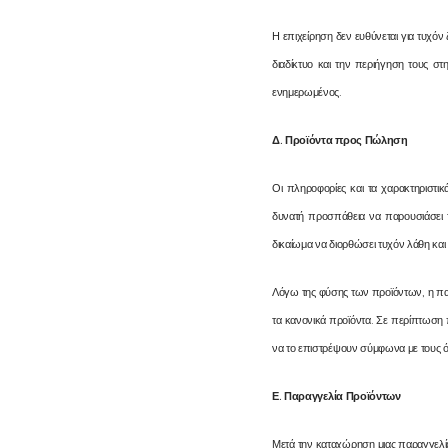
Η επιχείρηση δεν ευθύνεται για τυχό
διαδίκτυο και την περιήγηση τους στη
ενημερωμένος.
Δ
.
Προϊόντα προς Πώληση
Οι πληροφορίες και τα χαρακτηριστικ
δυνατή προσπάθεια να παρουσιάσει τ
δικαίωμα να διορθώσει τυχόν λάθη κα
Λόγω της φύσης των προϊόντων, η πα
τα κανονικά προϊόντα. Σε περίπτωση π
να το επιστρέψουν σύμφωνα με τους ό
Ε
.
Παραγγελία Προϊόντων
Μετά την καταχώρηση μιας παραγγελί