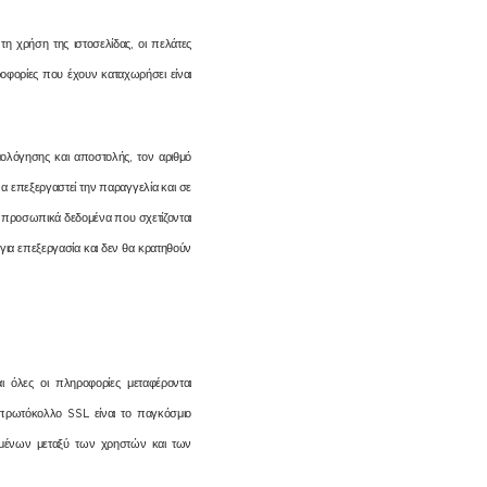
 χρήση της ιστοσελίδας, οι πελάτες
οφορίες που έχουν καταχωρήσει είναι
μολόγησης και αποστολής, τον αριθμό
α επεξεργαστεί την παραγγελία και σε
 προσωπικά δεδομένα που σχετίζονται
ια επεξεργασία και δεν θα κρατηθούν
 όλες οι πληροφορίες μεταφέρονται
πρωτόκολλο SSL είναι το παγκόσμιο
δομένων μεταξύ των χρηστών και των