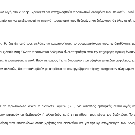
ναλλαγή στο e-shop, χρειάζεται να καταχωρηθούν προσωπικά δεδομένα των πελατών. Κατά τη
χείρηση να επεξεργαστεί τα σχετικά προσωπικά τους δεδομένα και δηλώνουν ότι όλες οι πληρ
ς, θα ζητηθεί από τους πελάτες να καταχωρήσουν το ονοματεπώνυμο τους, τις διευθύνσεις τι
τους διεύθυνση. Όλα τα προσωπικά δεδομένα είναι απαραίτητα από την επιχείρηση προκειμένου ν
ν, δημοσιευθούν ή πωληθούν σε τρίτους. Για τη διασφάλιση του υψηλού επιπέδου ασφάλειας, τα
ς των πελατών, θα αποκαλυφθούν με ασφάλεια σε συνεργαζόμενο πάροχο υπηρεσιών πληρωμών γ
με το πρωτόκολλο «Secure Sockets Layer» (SSL) για ασφαλείς εμπορικές συναλλαγές και
μην μπορούν να διαβαστούν ή αλλαχθούν κατά τη μετάδοση τους μέσω του διαδικτύου. Το 
ποίηση των ιστοσελίδων στους χρήστες του διαδικτύου και για την κρυπτογράφηση των δε