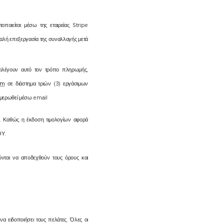
οιείται μέσω της εταιρείας Stripe
αλή επεξεργασία της συναλλαγής μετά
πιλέγουν αυτό τον τρόπο πληρωμής,
om
σε διάστημα τριών (3) εργάσιμων
ημερωθεί μέσω email
ου. Καθώς η έκδοση τιμολογίων αφορά
ΟΥ.
ύνται να αποδεχθούν τους όρους και
να ειδοποιήσει τους πελάτες. Όλες οι