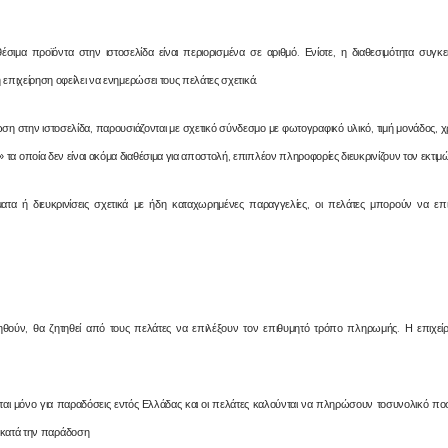
θέσιμα προϊόντα στην ιστοσελίδα είναι περιορισμένα σε αριθμό. Ενίοτε, η διαθεσιμότητα συγκ
 επιχείρηση οφείλει να ενημερώσει τους πελάτες σχετικά.
η στην ιστοσελίδα, παρουσιάζονται με σχετικό σύνδεσμο με φωτογραφικό υλικό, τιμή μονάδος, χρ
τα οποία δεν είναι ακόμα διαθέσιμα για αποστολή, επιπλέον πληροφορίες διευκρινίζουν τον εκτ
ματα ή διευκρινίσεις σχετικά με ήδη καταχωρημένες παραγγελίες, οι πελάτες μπορούν να ε
ηθούν, θα ζητηθεί από τους πελάτες να επιλέξουν τον επιθυμητό τρόπο πληρωμής. Η επιχεί
εται μόνο για παραδόσεις εντός Ελλάδας και οι πελάτες καλούνται να πληρώσουν τοσυνολικό 
ς κατά την παράδοση