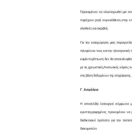
Προκειμένου να ολοκληρωθεί μια συ
παρέχουν ρητή συγκατάθεση στην επι
αληθινές και ακριβείς.
Για την καταχώρηση μιας παραγγελία
τηλεφώνου τους και την ηλεκτρονική 
καμία περίπτωση δεν θα αποκαλυφθού
με τις χρεωστικές/πιστωτικές κάρτε
στη βάση δεδομένων της επιχείρησης.
Γ
.
Ασφάλεια
Η ιστοσελίδα λειτουργεί σύμφωνα 
κρυπτογραφημένες προκειμένου να 
διαδικτυακό πρότυπο για την πιστο
διακομιστών.