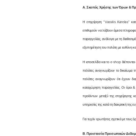
Α
.
Σκοπός Χρήσης των Όρων & Π
Η επιχείρηση "Vassilis Karelas" κα
επιθυμούν να λάβουν άμεσα πληροφορ
παραγγελίας, ανάλογα με τη διαθεσιμ
εξυπηρέτηση του πελάτη με ευθύνη και
Η ιστοσελίδα και το e-shop διέποντα
πελάτες αναγνωρίζουν το δικαίωμα τ
πελάτες αναγνωρίζουν ότι έχουν δι
καταχώρηση παραγγελίας. Οι όροι &
προϊόντων μεταξύ της επιχείρησης κα
υπηρεσίες της κατά τη διακριτική της ε
Για τυχόν ερωτήσεις σχετικά με τους
Β
.
Προστασία
Προσωπικών
Δεδομ