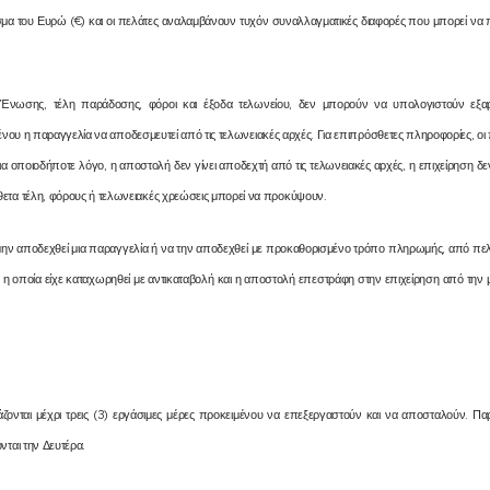
μα του Ευρώ (€) και οι πελάτες αναλαμβάνουν τυχόν συναλλαγματικές διαφορές που μπορεί να π
Ένωσης, τέλη παράδοσης, φόροι και έξοδα τελωνείου, δεν μπορούν να υπολογιστούν εξαρχ
νου η παραγγελία να αποδεσμευτεί από τις τελωνειακές αρχές. Για επιπρόσθετες πληροφορίες, οι
 για οποιοδήποτε λόγο, η αποστολή δεν γίνει αποδεχτή από τις τελωνειακές αρχές, η επιχείρηση δε
ετα τέλη, φόρους ή τελωνειακές χρεώσεις μπορεί να προκύψουν.
 μην αποδεχθεί μια παραγγελία ή να την αποδεχθεί με προκαθορισμένο τρόπο πληρωμής, από πελά
οποία είχε καταχωρηθεί με αντικαταβολή και η αποστολή επεστράφη στην επιχείρηση από την με
άζονται μέχρι τρεις (3) εργάσιμες μέρες προκειμένου να επεξεργαστούν και να αποσταλούν. Πα
νται την Δευτέρα.