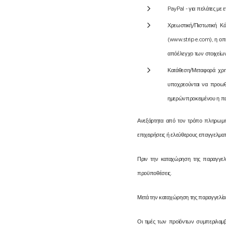
PayPal - για πελάτες με
Χρεωστική/Πιστωτική Κ
(www.stripe.com), η οπο
απόέλεγχο των στοιχείων
Κατάθεση/Μεταφορά χρη
υποχρεούνται να προωθ
ημερώνπροκειμένου η παρ
Ανεξάρτητα από τον τρόπο πληρωμής,
επιχειρήσεις ή ελεύθερους επαγγελματ
Πριν την καταχώρηση της παραγγελί
προϋποθέσεις.
Μετά την καταχώρηση της παραγγελίας
Οι τιμές των προϊόντων συμπεριλαμβά