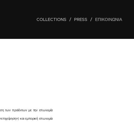
COLLECTIONS
PRESS
ΕΠΙΚΟΙΝΩΝΊΑ
ληση των προϊόντων με την επωνυμία
 «επιχείρηση») και εμπορική επωνυμία