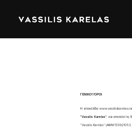
ΓΕΝΙΚΟΊ ΌΡΟΙ
Η ιστοσελίδα www.vassiliskarelas.
"Vassilis Karelas"
, και αποτελεί τη
"Vassilis Karelas" (ΑΦΜ 155921053,