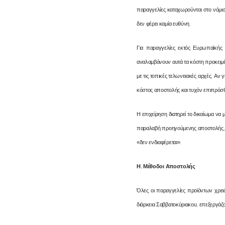
παραγγελίες καταχωρούνται στο νόμισ
δεν φέρει καμία ευθύνη.
Για παραγγελίες εκτός Ευρωπαϊκής 
αναλαμβάνουν αυτά τα κόστη προκειμέ
με τις τοπικές τελωνειακές αρχές. Αν
κόστος αποστολής και τυχόν επιπρόσθ
Η επιχείρηση διατηρεί το δικαίωμα να
παραλαβή προηγούμενης αποστολής, η 
«δεν ενδιαφέρεται».
Η
.
Μέθοδοι Αποστολής
Όλες οι παραγγελίες προϊόντων χρει
διάρκεια Σαββατοκύριακου, επεξεργάζο