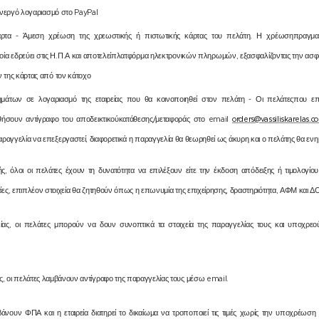
 ενεργό λογαριασμό στο PayPal
άρτα - Άμεση χρέωση της χρεωστικής ή πιστωτικής κάρτας του πελάτη. Η χρέωσηπραγματοπ
ία εδρεύει στις Η.Π.Α και αποτελείπλατφόρμα ηλεκτρονικών πληρωμών, εξασφαλίζοντας την ασφ
 της κάρτας από τον κάτοχο
μάτων σε λογαριασμό της εταιρείας που θα κοινοποιηθεί στον πελάτη - Οι πελάτεςπου ε
ήσουν αντίγραφο του αποδεικτικούκατάθεσης/μεταφοράς στο email
orders@vassiliskarelas.c
αγγελία να επεξεργαστεί, διαφορετικά η παραγγελία θα θεωρηθεί ως άκυρη και ο πελάτης θα εν
 όλοι οι πελάτες έχουν τη δυνατότητα να επιλέξουν είτε την έκδοση απόδειξης ή τιμολογί
ίες, επιπλέον στοιχεία θα ζητηθούν όπως η επωνυμία της επιχείρησης, δραστηριότητα, ΑΦΜ και Δ
ας, οι πελάτες μπορούν να δουν συνοπτικά τα στοιχεία της παραγγελίας τους και υποχρεο
, οι πελάτες λαμβάνουν αντίγραφο της παραγγελίας τους μέσω email.
νουν ΦΠΑ και η εταιρεία διατηρεί το δικαίωμα να τροποποιεί τις τιμές χωρίς την υποχρέωση 