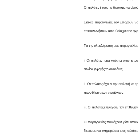
Οι πελάτες έχουν το δικαίωμα να ολ
Ειδικές παραγγελίες δεν μπορούν ν
επικοινωνήσουν απευθείας με τον σχ
Για την ολοκλήρωση μιας παραγγελίας
i. Οι πελάτες περιηγούνται στην ιστο
σελίδα (εφεξής το «Καλάθι»).
ii. Οι πελάτες έχουν την επιλογή να 
προσθήκη νέων προϊόντων.
iii. Οι πελάτες επιλέγουν τον επιθυ
Οι παραγγελίες που έχουν γίνει απο
δικαίωμα να ενημερώσει τους πελάτε