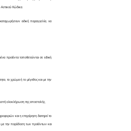
 Αστικού Κώδικα.
καταχωρήσουν ειδική παραγγελία, να
μένα προϊόντα τοποθετούνται σε ειδική
ητα, το χρώμα ή το μέγεθος και με την
 σωστή ολοκλήρωση της αποστολής.
φοριών και η επιχείρηση διατηρεί το
ι με την παράδοση των προϊόντων και