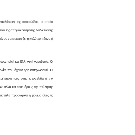
ελάτες») της ιστοσελίδας, οι οποίοι
οια της απομακρυσμένης διαδικτυακής
ένου να επιτευχθεί η καλύτερη δυνατή
Ευρωπαϊκή και Ελληνική νομοθεσία. Οι
ελίες που έχουν ήδη καταχωρηθεί. Οι
ριήγηση τους στην ιστοσελίδα ή την
ών αλλά και τους όρους της πώλησης
αστείλει προσωρινά ή μόνιμα όλες τις