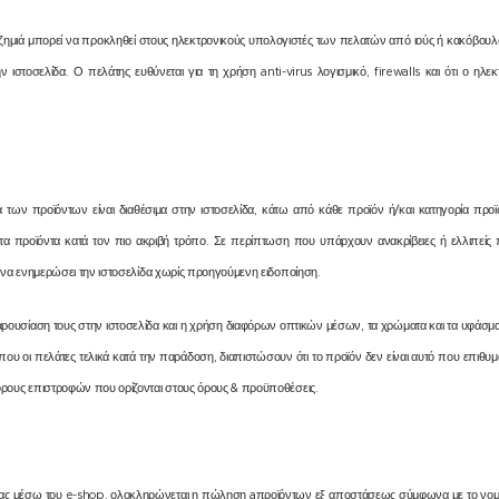
ν ζημιά μπορεί να προκληθεί στους ηλεκτρονικούς υπολογιστές των πελατών από ιούς ή κακόβουλο
ν ιστοσελίδα. Ο πελάτης ευθύνεται για τη χρήση anti-virus λογισμικό, firewalls και ότι ο ηλ
ά των προϊόντων είναι διαθέσιμα στην ιστοσελίδα, κάτω από κάθε προϊόν ή/και κατηγορία προ
α προϊόντα κατά τον πιο ακριβή τρόπο. Σε περίπτωση που υπάρχουν ανακρίβειες ή ελλιπείς πλ
ι να ενημερώσει την ιστοσελίδα χωρίς προηγούμενη ειδοποίηση.
ρουσίαση τους στην ιστοσελίδα και η χρήση διαφόρων οπτικών μέσων, τα χρώματα και τα υφάσμ
ου οι πελάτες τελικά κατά την παράδοση, διαπιστώσουν ότι το προϊόν δεν είναι αυτό που επιθυ
ρους επιστροφών που ορίζονται στους όρους & προϋποθέσεις.
ας μέσω του e-shop, ολοκληρώνεται η πώληση aπροϊόντων εξ αποστάσεως σύμφωνα με το νομικ