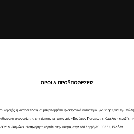
ΟΡΟΙ & ΠΡΟΫΠΟΘΕΣΕΙΣ
com (εφεξής η «ιστοσελίδα») συμπεριλαμβάνει ηλεκτρονικό κατάστημα («e-shop»)για την πώ
 διαδικτυακή παρουσία της επιχείρησης με επωνυμία «Βασίλειος Παναγιώτης Καρέλας» (εφεξής η
 ΔΟΥ Α' Αθηνών). Η επιχείρηση εδρεύει στην Αθήνα, στην οδό Σαρρή 39, 10554, Ελλάδα.